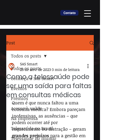
Contato
Post
Todos os posts
SAS Smart
Todos os posts
23 de nov. de 2023
3 min de leitura
Como a telessaúde pode
Conheça a SAS Smart
ser uma saída para faltas
Eventos
em consultas médicas
Prêmios
Quem é que nunca faltou a uma 
Acesso à saúde
consulta médica? Embora pareçam 
inofensivas, as ausências – que 
Na imprensa
podem ocorrer até por 
Telessaúde no Brasil
esquecimento ou distração – geram 
grandes prejuízos
 para a gestão em 
Telessaúde no mundo