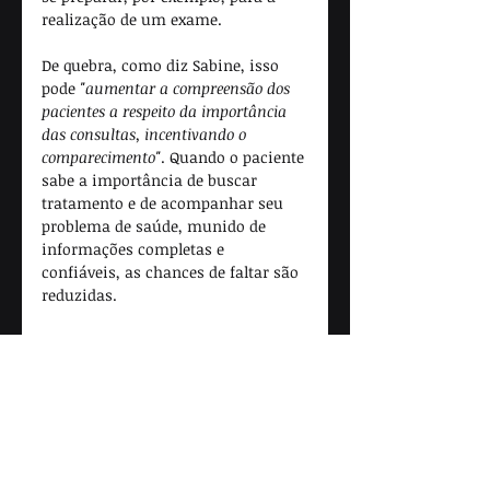
realização de um exame. 
De quebra, como diz Sabine, isso 
pode 
"aumentar a compreensão dos 
pacientes a respeito da importância 
das consultas, incentivando o 
comparecimento"
. Quando o paciente 
sabe a importância de buscar 
tratamento e de acompanhar seu 
problema de saúde, munido de 
informações completas e 
confiáveis, as chances de faltar são 
reduzidas. 
Venha conhecer as soluções da SAS 
Smart para equipar seu 
consultório, unidade de saúde ou 
hospital – ou mesmo a gestão 
pública da sua cidade – com as 
mais modernas ferramentas. 
Agende uma conversa – sabemos 