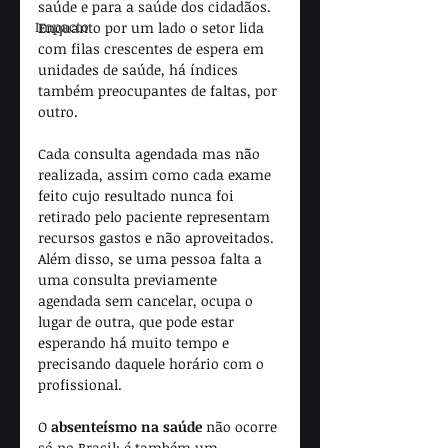
saúde e para a saúde dos cidadãos. 
Impacto
Enquanto por um lado o setor lida 
com filas crescentes de espera em 
unidades de saúde, há índices 
também preocupantes de faltas, por 
outro.
Cada consulta agendada mas não 
realizada, assim como cada exame 
feito cujo resultado nunca foi 
retirado pelo paciente representam 
recursos gastos e não aproveitados. 
Além disso, se uma pessoa falta a 
uma consulta previamente 
agendada sem cancelar, ocupa o 
lugar de outra, que pode estar 
esperando há muito tempo e 
precisando daquele horário com o 
profissional.
O 
absenteísmo na saúde
 não ocorre 
só no Brasil: é também um 