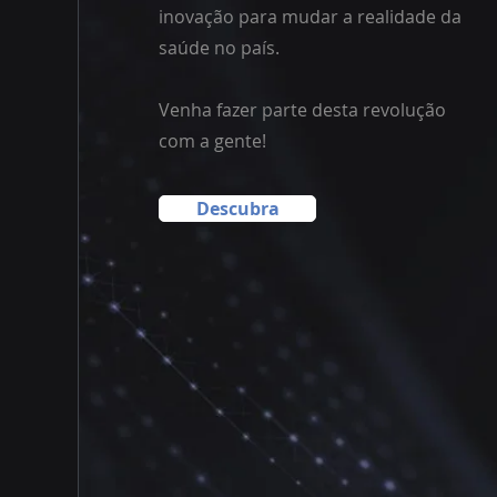
inovação para mudar a realidade da
saúde no país.
Venha fazer parte desta revolução
com a gente!
Descubra