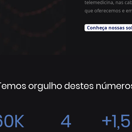
telemedicina, nas ca
que oferecemos e em
Conheça nossas so
Temos orgulho destes número
60K
4
+1,