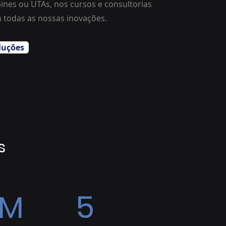
bines ou UTAs, nos cursos e consultorias
 todas as nossas inovações.
luções
s
5M
5