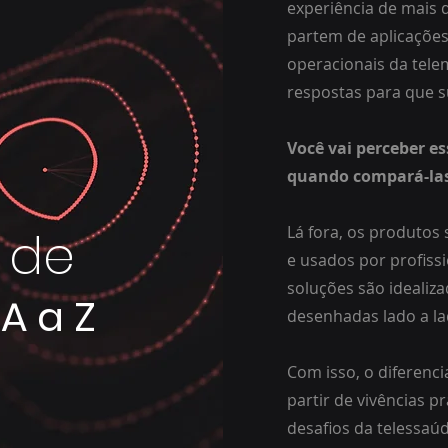
experiência de mais 
partem de aplicações
operacionais da tel
respostas para que su
Você vai perceber es
quando compará-las
Lá fora, os produtos
 de
e usados por profiss
soluções são idealiza
A a Z
desenhadas lado a la
Com isso, o diferenci
partir de vivências p
desafios da telessaú