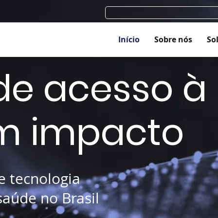
Início
Sobre nós
So
de acesso à
m impacto
e tecnologia
saúde no Brasil