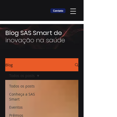
Contato
Blog SAS Smart de
inovação na saúde
Blog
Todos os posts
Todos os posts
Conheça a SAS
Smart
Eventos
Prêmios