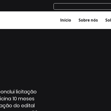
Início
Sobre nós
So
nclui licitação
icina 10 meses
ação do edital