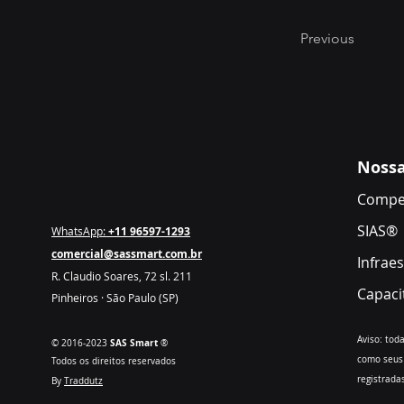
Previous
Nossa
Comp
SIAS®
WhatsApp:
+11 96597-1293
comercial@sassmart.com.br
Infrae
R. Claudio Soares, 72 sl. 211
Capaci
Pinheiros ·
São Paulo (SP)
Aviso: tod
SAS
Smart
© 2016-2023
®
como seus 
Todos os direitos reservados
registrada
By
Traddutz